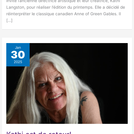
invité l’ancienne directrice artistique et leur créatrice, Kathi
Langston, pour réaliser l’édition du printemps. Elle a décidé de
réinterpréter le classique canadien Anne of Green Gables. Il
[…]
Jan
30
2025