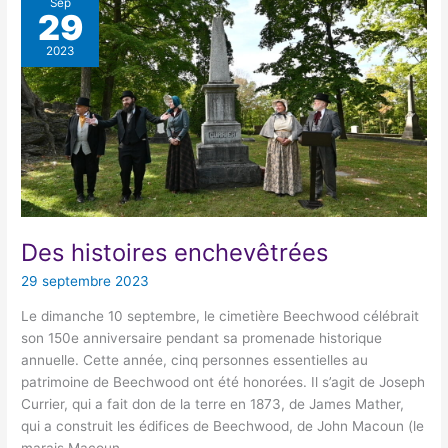
Sep
29
2023
Des histoires enchevêtrées
29 septembre 2023
Le dimanche 10 septembre, le cimetière Beechwood célébrait
son 150e anniversaire pendant sa promenade historique
annuelle. Cette année, cinq personnes essentielles au
patrimoine de Beechwood ont été honorées. Il s’agit de Joseph
Currier, qui a fait don de la terre en 1873, de James Mather,
qui a construit les édifices de Beechwood, de John Macoun (le