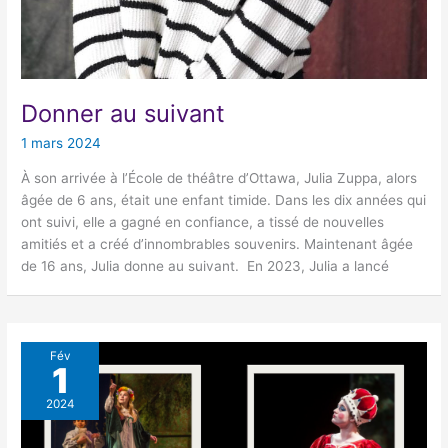
Donner au suivant
1 mars 2024
À son arrivée à l’École de théâtre d’Ottawa, Julia Zuppa, alors
âgée de 6 ans, était une enfant timide. Dans les dix années qui
ont suivi, elle a gagné en confiance, a tissé de nouvelles
amitiés et a créé d’innombrables souvenirs. Maintenant âgée
de 16 ans, Julia donne au suivant. En 2023, Julia a lancé
Fév
1
2024