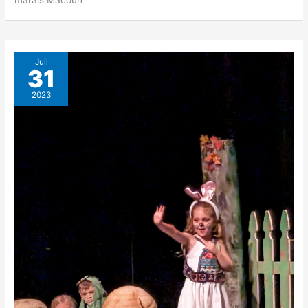
marais Macoun
Juil
31
2023