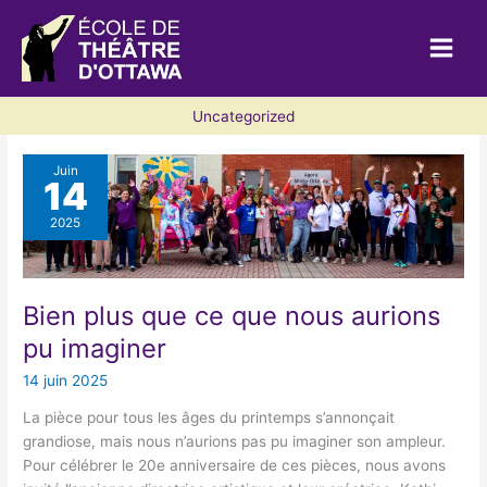
Aller
au
contenu
Uncategorized
Juin
14
2025
Bien plus que ce que nous aurions
pu imaginer
14 juin 2025
La pièce pour tous les âges du printemps s’annonçait
grandiose, mais nous n’aurions pas pu imaginer son ampleur.
Pour célébrer le 20e anniversaire de ces pièces, nous avons