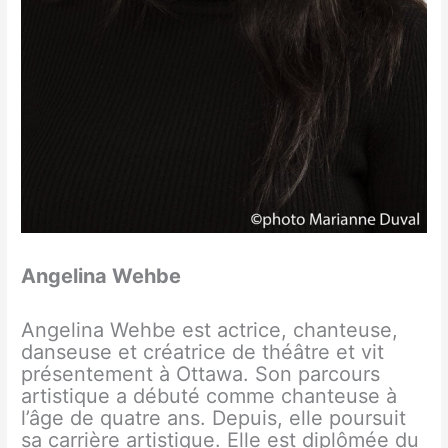
Angelina Wehbe
Angelina Wehbe est actrice, chanteuse,
danseuse et créatrice de théâtre et vit
présentement à Ottawa. Son parcours
artistique a débuté comme chanteuse à
l’âge de quatre ans. Depuis, elle poursuit
sa carrière artistique. Elle est diplômée du