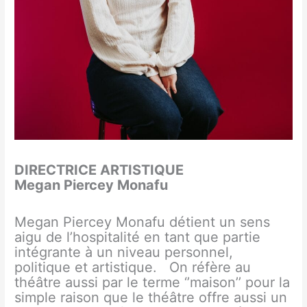
DIRECTRICE ARTISTIQUE
Megan Piercey Monafu
Megan Piercey Monafu détient un sens
aigu de l’hospitalité en tant que partie
intégrante à un niveau personnel,
politique et artistique. On réfère au
théâtre aussi par le terme ‘’maison’’ pour la
simple raison que le théâtre offre aussi un