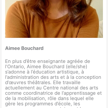
Aimee Bouchard
En plus d’être enseignante agréée de
l’Ontario, Aimee Bouchard (elle/she)
s’adonne à l’éducation artistique, à
l’administration des arts et à la conception
d’œuvres théâtrales. Elle travaille
actuellement au Centre national des arts
comme coordinatrice de l’apprentissage et
de la mobilisation, rôle dans lequel elle
gère les programmes d’école, les