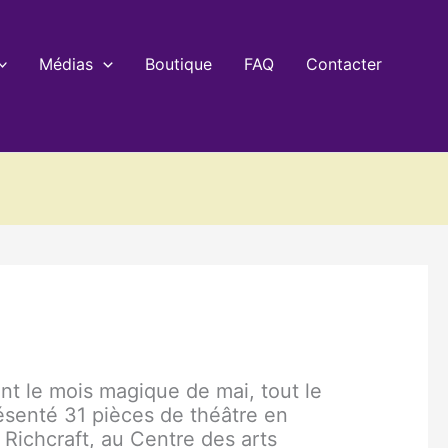
Médias
Boutique
FAQ
Contacter
ant le mois magique de mai, tout le
senté 31 pièces de théâtre en
 Richcraft, au Centre des arts